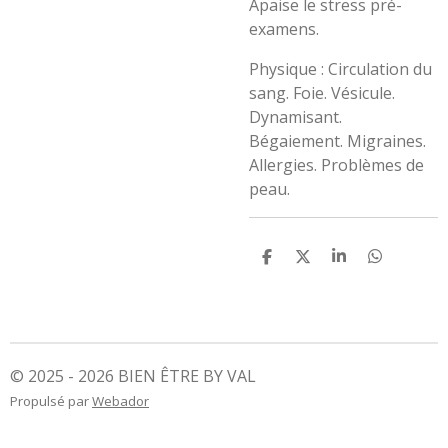
Apaise le stress pré-
examens.
Physique : Circulation du
sang. Foie. Vésicule.
Dynamisant.
Bégaiement. Migraines.
Allergies. Problèmes de
peau.
P
P
P
P
a
a
a
a
r
r
r
r
t
t
t
t
a
a
a
a
g
g
g
g
e
e
e
e
r
r
r
r
© 2025 - 2026 BIEN ÊTRE BY VAL
Propulsé par
Webador