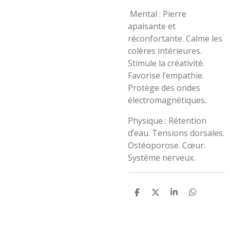
Mental : Pierre
apaisante et
réconfortante. Calme les
colères intérieures.
Stimule la créativité.
Favorise l’empathie.
Protège des ondes
électromagnétiques.
Physique : Rétention
d’eau. Tensions dorsales.
Ostéoporose. Cœur.
Système nerveux.
P
P
P
P
a
a
a
a
r
r
r
r
t
t
t
t
a
a
a
a