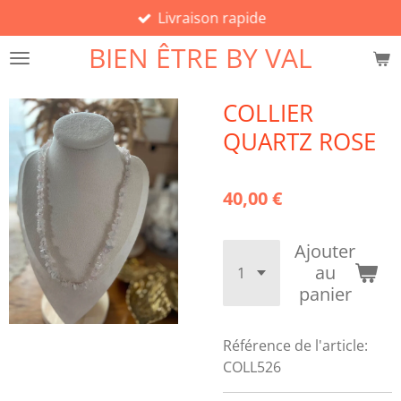
Livraison rapide
Passer
au
BIEN ÊTRE BY VAL
contenu
principal
COLLIER
QUARTZ ROSE
40,00 €
Ajouter
au
panier
Référence de l'article:
COLL526